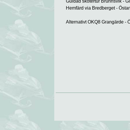
Guidad skotertur Brunnsvik - G
Hemfärd via Bredberget - Östan
Alternativt OKQ8 Grangärde - Ö