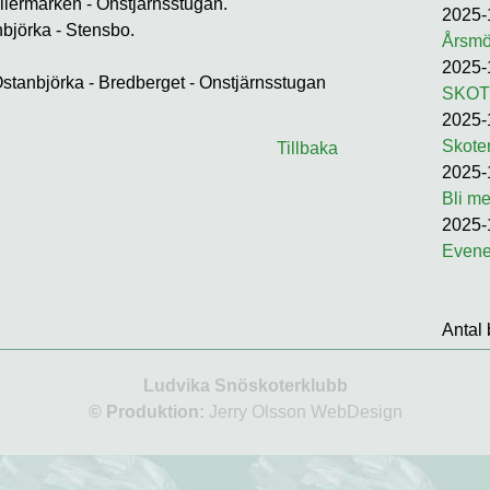
illermarken - Onstjärnsstugan.
2025-
björka - Stensbo.
Årsmö
2025-
stanbjörka - Bredberget - Onstjärnsstugan
SKOT
2025-
Skoter
Tillbaka
2025-
Bli m
2025-
Even
Antal 
Ludvika Snöskoterklubb
© Produktion:
Jerry Olsson WebDesign