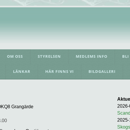
OM OSS
STYRELSEN
MEDLEMS INFO
BLI
LÄNKAR
HÄR FINNS VI
BILDGALLERI
Aktuel
2026-
 OKQ8 Grangärde
Scand
2025-
.00
Skogs