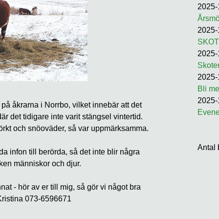
2025-
Årsmö
2025-
SKOT
2025-
Skoter
2025-
Bli m
2025-
på åkrarna i Norrbo, vilket innebär att det
Even
r det tidigare inte varit stängsel vintertid.
 mörkt och snöoväder, så var uppmärksamma.
Antal 
 infon till berörda, så det inte blir några
rken människor och djur.
nnat - hör av er till mig, så gör vi något bra
Kristina 073-6596671